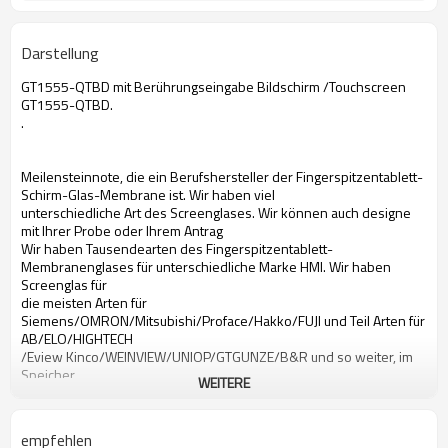
Darstellung
GT1555-QTBD mit Berührungseingabe Bildschirm /Touchscreen
GT1555-QTBD.
.
Meilensteinnote, die ein Berufshersteller der Fingerspitzentablett-
Schirm-Glas-Membrane ist. Wir haben viel
unterschiedliche Art des Screenglases. Wir können auch designe
mit Ihrer Probe oder Ihrem Antrag
Wir haben Tausendearten des Fingerspitzentablett-
Membranenglases für unterschiedliche Marke HMI. Wir haben
Screenglas für
die meisten Arten für
Siemens/OMRON/Mitsubishi/Proface/Hakko/FUJI und Teil Arten für
AB/ELO/HIGHTECH
/Eview Kinco/WEINVIEW/UNIOP/GTGUNZE/B&R und so weiter, im
Speicher
WEITERE
GT1555-QTBD Notenmembrane
Notenmembrane Mitsubishi-GT1555-QTBD
empfehlen
Notenmembrane GT1555-QTBD