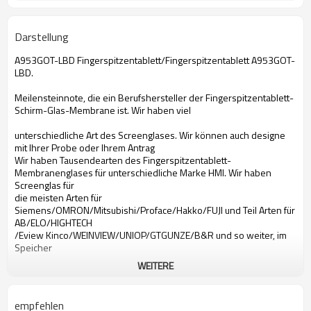
Darstellung
A953GOT-LBD Fingerspitzentablett/Fingerspitzentablett A953GOT-
LBD.
Meilensteinnote, die ein Berufshersteller der Fingerspitzentablett-
Schirm-Glas-Membrane ist. Wir haben viel
unterschiedliche Art des Screenglases. Wir können auch designe
mit Ihrer Probe oder Ihrem Antrag
Wir haben Tausendearten des Fingerspitzentablett-
Membranenglases für unterschiedliche Marke HMI. Wir haben
Screenglas für
die meisten Arten für
Siemens/OMRON/Mitsubishi/Proface/Hakko/FUJI und Teil Arten für
AB/ELO/HIGHTECH
/Eview Kinco/WEINVIEW/UNIOP/GTGUNZE/B&R und so weiter, im
Speicher
WEITERE
A953GOT-LBD Fingerspitzentablett
Fingerspitzentablett Mitsubishi-A953GOT-LBD
Fingerspitzentablett A953GOT-LBD
empfehlen
Fingerspitzentablett Mitsubishi A953GOT-LBD