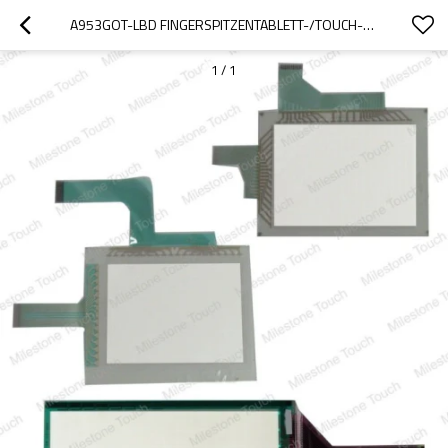
A953GOT-LBD FINGERSPITZENTABLETT-/TOUCH-VERKLEIDUNG A953GOT-LBD
1
/
1