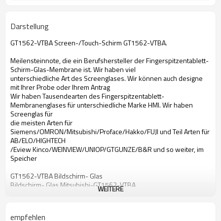
Darstellung
GT1562-VTBA Screen-/Touch-Schirm GT1562-VTBA.
Meilensteinnote, die ein Berufshersteller der Fingerspitzentablett-
Schirm-Glas-Membrane ist. Wir haben viel
unterschiedliche Art des Screenglases. Wir können auch designe
mit Ihrer Probe oder Ihrem Antrag
Wir haben Tausendearten des Fingerspitzentablett-
Membranenglases für unterschiedliche Marke HMI. Wir haben
Screenglas für
die meisten Arten für
Siemens/OMRON/Mitsubishi/Proface/Hakko/FUJI und Teil Arten für
AB/ELO/HIGHTECH
/Eview Kinco/WEINVIEW/UNIOP/GTGUNZE/B&R und so weiter, im
Speicher
GT1562-VTBA Bildschirm- Glas
Bildschirm- Glas Mitsubishi-GT1562-VTBA
WEITERE
Bildschirm- Glas GT1562-VTBA
mit Berührungseingabe Bildschirm GlasMitsubishi GT1562-VTBA
GT1562-VTBA Notenmembrane
empfehlen
Notenmembrane Mitsubishi-GT1562-VTBA