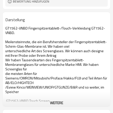
BEWERTUNG HINZUFÜGEN
Darstellung
GT1562-VNBD Fingerspitzentablett-/Touch-Verkleidung GT1562-
VNBD.
Meilensteinnote, die ein Berufshersteller der Fingerspitzentablett-
Schirm-Glas-Membrane ist. Wir haben viel
unterschiedliche Art des Screenglases. Wir können auch designe
mit Ihrer Probe oder Ihrem Antrag
Wir haben Tausendearten des Fingerspitzentablett-
Membranenglases für unterschiedliche Marke HMI. Wir haben
Screenglas für
die meisten Arten für
Siemens/OMRON/Mitsubishi/Proface/Hakko/FUJI und Teil Arten für
AB/ELO/HIGHTECH
/Eview Kinco/WEINVIEW/UNIOP/GTGUNZE/B&R und so weiter, im
Speicher
GT1562-VNBD Touch Screen
WEITERE
Touch Screen Mitsubishi-GT1562-VNBD
Touch Screen GT1562-VNBD