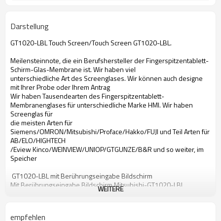
Darstellung
GT1020-LBL Touch Screen/Touch Screen GT1020-LBL.
Meilensteinnote, die ein Berufshersteller der Fingerspitzentablett-
Schirm-Glas-Membrane ist. Wir haben viel
unterschiedliche Art des Screenglases. Wir können auch designe
mit Ihrer Probe oder Ihrem Antrag
Wir haben Tausendearten des Fingerspitzentablett-
Membranenglases für unterschiedliche Marke HMI. Wir haben
Screenglas für
die meisten Arten für
Siemens/OMRON/Mitsubishi/Proface/Hakko/FUJI und Teil Arten für
AB/ELO/HIGHTECH
/Eview Kinco/WEINVIEW/UNIOP/GTGUNZE/B&R und so weiter, im
Speicher
GT1020-LBL mit Berührungseingabe Bildschirm
Mit Berührungseingabe Bildschirm Mitsubishi-GT1020-LBL
WEITERE
mit Berührungseingabe Bildschirm GT1020-LBL
mit Berührungseingabe Bildschirm Mitsubishi GT1020-LBL
GT1020-LBL Bildschirm- Glas
empfehlen
Bildschirm- Glas Mitsubishi-GT1020-LBL