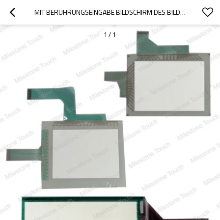
MIT BERÜHRUNGSEINGABE BILDSCHIRM DES BILDSCHIRM- A870GOT-EWS/A870GOT-EWS
1
/
1