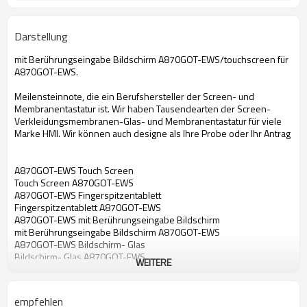
Darstellung
mit Berührungseingabe Bildschirm A870GOT-EWS/touchscreen für
A870GOT-EWS.
Meilensteinnote, die ein Berufshersteller der Screen- und
Membranentastatur ist. Wir haben Tausendearten der Screen-
Verkleidungsmembranen-Glas- und Membranentastatur für viele
Marke HMI. Wir können auch designe als Ihre Probe oder Ihr Antrag
A870GOT-EWS Touch Screen
Touch Screen A870GOT-EWS
A870GOT-EWS Fingerspitzentablett
Fingerspitzentablett A870GOT-EWS
A870GOT-EWS mit Berührungseingabe Bildschirm
mit Berührungseingabe Bildschirm A870GOT-EWS
A870GOT-EWS Bildschirm- Glas
Bildschirm- Glas A870GOT-EWS
WEITERE
A870GOT-EWS Notenmembrane
Notenmembrane A870GOT-EWS
Touch Screen für A870GOT-EWS
empfehlen
Fingerspitzentablett für A870GOT-EWS