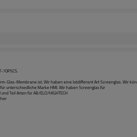
T-70PSCS.
hirm-Glas-Membrane ist. Wir haben eine lotdifferent Art Screenglas. Wir kö
r unterschiedliche Marke HMI. Wir haben Screenglas für
 und Teil Arten für AB/ELO/HIGHTECH
cher