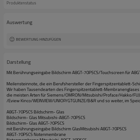
Produktenstatus
Auswertung
BEWERTUNG HINZUFÜGEN
Darstellung
Mit Berührungseingabe Bildschirm A8GT-70PSCS/Touchscreen für A8G
Meilensteinnote, die ein Berufshersteller der Fingerspitzentablett-Sc
Wir haben Tausendearten des Fingerspitzentablett-Membranenglases fü
die meisten Arten für Siemens/OMRON/Mitsubishi/Proface/Hakko/FUJI
/Eview Kinco/WEINVIEW/UNIOP/GTGUNZE/B&R und so weiter, im Spei
A8GT-70PSCS Bildschirm- Glas
Bildschirm- Glas Mitsubishi-A8GT-70PSCS
Bildschirm- Glas A8GT-70PSCS
mit Berührungseingabe Bildschirm GlasMitsubishi A8GT-70PSCS
A8GT-70PSCS Notenmembrane
Notenmembrane Mitsubishi-A8GT-70PSCS