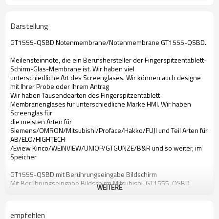
Darstellung
GT1555-QSBD Notenmembrane/Notenmembrane GT1555-QSBD.
Meilensteinnote, die ein Berufshersteller der Fingerspitzentablett-
Schirm-Glas-Membrane ist. Wir haben viel
unterschiedliche Art des Screenglases. Wir können auch designe
mit Ihrer Probe oder Ihrem Antrag
Wir haben Tausendearten des Fingerspitzentablett-
Membranenglases für unterschiedliche Marke HMI. Wir haben
Screenglas für
die meisten Arten für
Siemens/OMRON/Mitsubishi/Proface/Hakko/FUJI und Teil Arten für
AB/ELO/HIGHTECH
/Eview Kinco/WEINVIEW/UNIOP/GTGUNZE/B&R und so weiter, im
Speicher
GT1555-QSBD mit Berührungseingabe Bildschirm
Mit Berührungseingabe Bildschirm Mitsubishi-GT1555-QSBD
WEITERE
mit Berührungseingabe Bildschirm GT1555-QSBD
mit Berührungseingabe Bildschirm Mitsubishi GT1555-QSBD
GT1555-QSBD Bildschirm- Glas
empfehlen
Bildschirm- Glas Mitsubishi-GT1555-QSBD