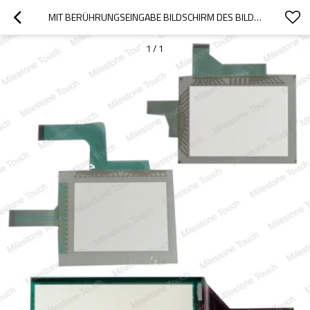
MIT BERÜHRUNGSEINGABE BILDSCHIRM DES BILDSCHIRM- A852GOT-LBD/A852GOT-LBD
1
/
1