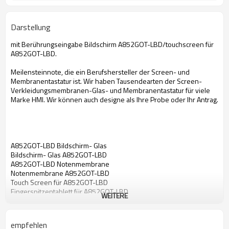
Darstellung
mit Berührungseingabe Bildschirm A852GOT-LBD/touchscreen für
A852GOT-LBD.
Meilensteinnote, die ein Berufshersteller der Screen- und
Membranentastatur ist. Wir haben Tausendearten der Screen-
Verkleidungsmembranen-Glas- und Membranentastatur für viele
Marke HMI. Wir können auch designe als Ihre Probe oder Ihr Antrag.
A852GOT-LBD Bildschirm- Glas
Bildschirm- Glas A852GOT-LBD
A852GOT-LBD Notenmembrane
Notenmembrane A852GOT-LBD
Touch Screen für A852GOT-LBD
Fingerspitzentablett für A852GOT-LBD
WEITERE
mit Berührungseingabe Bildschirm für A852GOT-LBD
Bildschirm- Glas für A852GOT-LBD
Notenmembrane für A852GOT-LBD
empfehlen