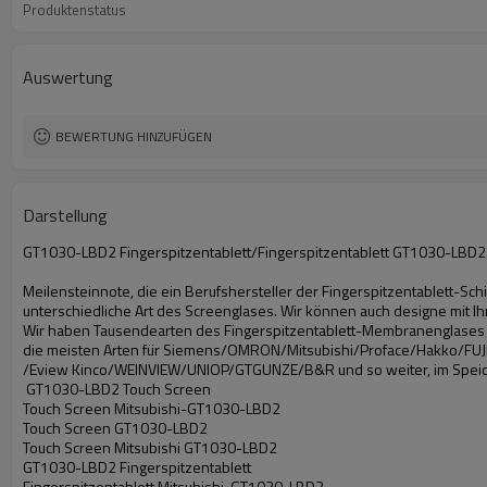
Produktenstatus
Auswertung
BEWERTUNG HINZUFÜGEN
Darstellung
GT1030-LBD2 Fingerspitzentablett/Fingerspitzentablett GT1030-LBD2
Meilensteinnote, die ein Berufshersteller der Fingerspitzentablett-Sc
unterschiedliche Art des Screenglases. Wir können auch designe mit I
Wir haben Tausendearten des Fingerspitzentablett-Membranenglases fü
die meisten Arten für Siemens/OMRON/Mitsubishi/Proface/Hakko/FUJI
/Eview Kinco/WEINVIEW/UNIOP/GTGUNZE/B&R und so weiter, im Spei
GT1030-LBD2 Touch Screen
Touch Screen Mitsubishi-GT1030-LBD2
Touch Screen GT1030-LBD2
Touch Screen Mitsubishi GT1030-LBD2
GT1030-LBD2 Fingerspitzentablett
Fingerspitzentablett Mitsubishi-GT1030-LBD2