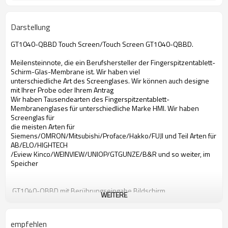
Darstellung
GT1040-QBBD Touch Screen/Touch Screen GT1040-QBBD.
Meilensteinnote, die ein Berufshersteller der Fingerspitzentablett-
Schirm-Glas-Membrane ist. Wir haben viel
unterschiedliche Art des Screenglases. Wir können auch designe
mit Ihrer Probe oder Ihrem Antrag
Wir haben Tausendearten des Fingerspitzentablett-
Membranenglases für unterschiedliche Marke HMI. Wir haben
Screenglas für
die meisten Arten für
Siemens/OMRON/Mitsubishi/Proface/Hakko/FUJI und Teil Arten für
AB/ELO/HIGHTECH
/Eview Kinco/WEINVIEW/UNIOP/GTGUNZE/B&R und so weiter, im
Speicher
GT1040-QBBD mit Berührungseingabe Bildschirm
WEITERE
Mit Berührungseingabe Bildschirm Mitsubishi-GT1040-QBBD
mit Berührungseingabe Bildschirm GT1040-QBBD
mit Berührungseingabe Bildschirm Mitsubishi GT1040-QBBD
empfehlen
GT1040-QBBD Bildschirm- Glas