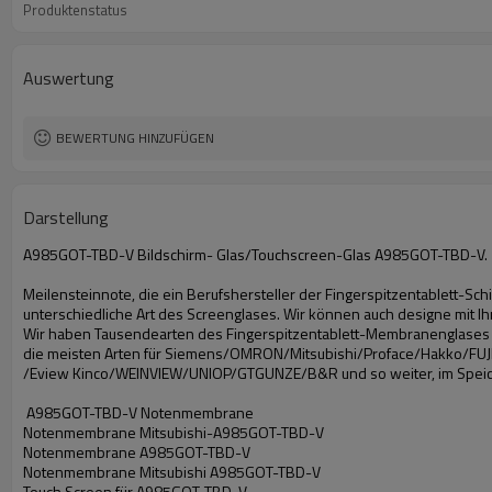
Produktenstatus
Auswertung
BEWERTUNG HINZUFÜGEN
Darstellung
A985GOT-TBD-V Bildschirm- Glas/Touchscreen-Glas A985GOT-TBD-V.
Meilensteinnote, die ein Berufshersteller der Fingerspitzentablett-Sc
unterschiedliche Art des Screenglases. Wir können auch designe mit I
Wir haben Tausendearten des Fingerspitzentablett-Membranenglases fü
die meisten Arten für Siemens/OMRON/Mitsubishi/Proface/Hakko/FUJI
/Eview Kinco/WEINVIEW/UNIOP/GTGUNZE/B&R und so weiter, im Spei
A985GOT-TBD-V Notenmembrane
Notenmembrane Mitsubishi-A985GOT-TBD-V
Notenmembrane A985GOT-TBD-V
Notenmembrane Mitsubishi A985GOT-TBD-V
Touch Screen für A985GOT-TBD-V