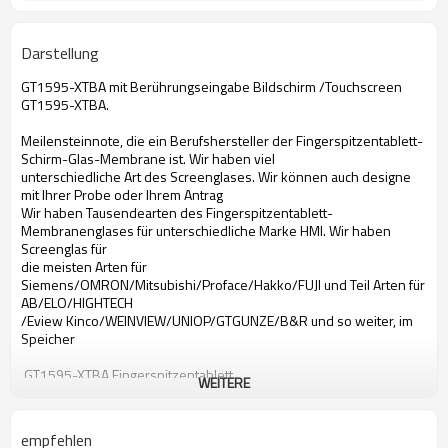
Darstellung
GT1595-XTBA mit Berührungseingabe Bildschirm /Touchscreen
GT1595-XTBA.
Meilensteinnote, die ein Berufshersteller der Fingerspitzentablett-
Schirm-Glas-Membrane ist. Wir haben viel
unterschiedliche Art des Screenglases. Wir können auch designe
mit Ihrer Probe oder Ihrem Antrag
Wir haben Tausendearten des Fingerspitzentablett-
Membranenglases für unterschiedliche Marke HMI. Wir haben
Screenglas für
die meisten Arten für
Siemens/OMRON/Mitsubishi/Proface/Hakko/FUJI und Teil Arten für
AB/ELO/HIGHTECH
/Eview Kinco/WEINVIEW/UNIOP/GTGUNZE/B&R und so weiter, im
Speicher
GT1595-XTBA Fingerspitzentablett
WEITERE
Fingerspitzentablett Mitsubishi-GT1595-XTBA
Fingerspitzentablett GT1595-XTBA
Fingerspitzentablett Mitsubishi GT1595-XTBA
empfehlen
GT1595-XTBA mit Berührungseingabe Bildschirm