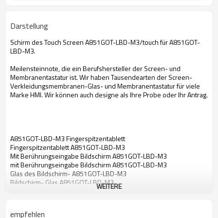
Darstellung
Schirm des Touch Screen A851GOT-LBD-M3/touch für A851GOT-
LBD-M3.
Meilensteinnote, die ein Berufshersteller der Screen- und
Membranentastatur ist. Wir haben Tausendearten der Screen-
Verkleidungsmembranen-Glas- und Membranentastatur für viele
Marke HMI. Wir können auch designe als Ihre Probe oder Ihr Antrag.
A851GOT-LBD-M3 Fingerspitzentablett
Fingerspitzentablett A851GOT-LBD-M3
Mit Berührungseingabe Bildschirm A851GOT-LBD-M3
mit Berührungseingabe Bildschirm A851GOT-LBD-M3
Glas des Bildschirm- A851GOT-LBD-M3
Bildschirm- Glas A851GOT-LBD-M3
WEITERE
Membrane der Note A851GOT-LBD-M3
Notenmembrane A851GOT-LBD-M3
Touch Screen für A851GOT-LBD-M3
empfehlen
Fingerspitzentablett für A851GOT-LBD-M3