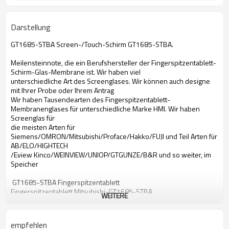
Darstellung
GT1685-STBA Screen-/Touch-Schirm GT1685-STBA.
Meilensteinnote, die ein Berufshersteller der Fingerspitzentablett-
Schirm-Glas-Membrane ist. Wir haben viel
unterschiedliche Art des Screenglases. Wir können auch designe
mit Ihrer Probe oder Ihrem Antrag
Wir haben Tausendearten des Fingerspitzentablett-
Membranenglases für unterschiedliche Marke HMI. Wir haben
Screenglas für
die meisten Arten für
Siemens/OMRON/Mitsubishi/Proface/Hakko/FUJI und Teil Arten für
AB/ELO/HIGHTECH
/Eview Kinco/WEINVIEW/UNIOP/GTGUNZE/B&R und so weiter, im
Speicher
GT1685-STBA Fingerspitzentablett
Fingerspitzentablett Mitsubishi-GT1685-STBA
WEITERE
Fingerspitzentablett GT1685-STBA
Fingerspitzentablett Mitsubishi GT1685-STBA
GT1685-STBA mit Berührungseingabe Bildschirm
empfehlen
Mit Berührungseingabe Bildschirm Mitsubishi-GT1685-STBA