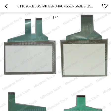
GT1020-LBDW2 MIT BERÜHRUNGSEINGABE BILDSCHIRM /TOUCHSCREEN GT1020-LBDW2
1
/
1