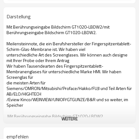
Darstellung
Mit Berührungseingabe Bildschirm GT1020-LBDW2/mit
Berührungseingabe Bildschirm GT1020-LBDW2.
Meilensteinnote, die ein Berufshersteller der Fingerspitzentablett-
Schirm-Glas-Membrane ist. Wir haben viel
unterschiedliche Art des Screenglases. Wir können auch designe
mit Ihrer Probe oder Ihrem Antrag
Wir haben Tausendearten des Fingerspitzentablett-
Membranenglases für unterschiedliche Marke HMI. Wir haben
Screenglas für
die meisten Arten für
Siemens/OMRON/Mitsubishi/Proface/Hakko/FUJI und Teil Arten für
AB/ELO/HIGHTECH
/Eview Kinco/WEINVIEW/UNIOP/GTGUNZE/B&R und so weiter, im
Speicher
Mit Berührungseingabe Bildschirm GT1020-LBDW2
WEITERE
Mit Berührungseingabe Bildschirm Mitsubishi-GT1020-LBDW2
mit Berührungseingabe Bildschirm GT1020-LBDW2
mit Berührungseingabe Bildschirm Mitsubishi GT1020-LBDW2
empfehlen
Glas des Bildschirm- GT1020-LBDW2