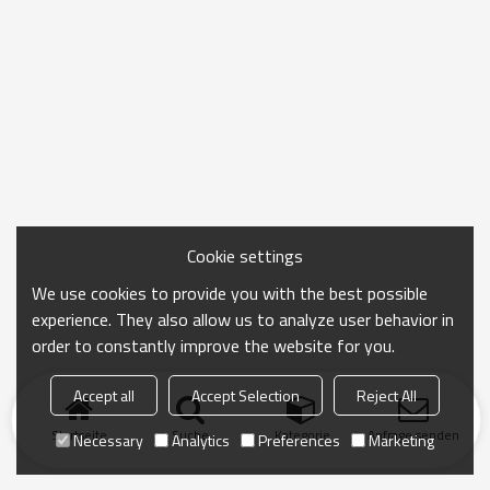
Cookie settings
We use cookies to provide you with the best possible
experience. They also allow us to analyze user behavior in
order to constantly improve the website for you.
Accept all
Accept Selection
Reject All
Startseite
Suche
Kategorie
Anfrage senden
Necessary
Analytics
Preferences
Marketing