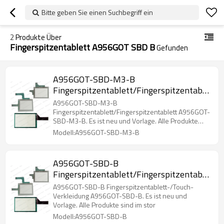
Bitte geben Sie einen Suchbegriff ein
2
Produkte Über
Fingerspitzentablett A956GOT SBD B
Gefunden
A956GOT-SBD-M3-B
Fingerspitzentablett/Fingerspitzentablett
A956GOT-SBD-M3-B
A956GOT-SBD-M3-B
Fingerspitzentablett/Fingerspitzentablett A956GOT-
SBD-M3-B. Es ist neu und Vorlage. Alle Produkte
sind im stor
Modell:A956GOT-SBD-M3-B
A956GOT-SBD-B
Fingerspitzentablett/Fingerspitzentablett
A956GOT-SBD-B
A956GOT-SBD-B Fingerspitzentablett-/Touch-
Verkleidung A956GOT-SBD-B. Es ist neu und
Vorlage. Alle Produkte sind im stor
Modell:A956GOT-SBD-B