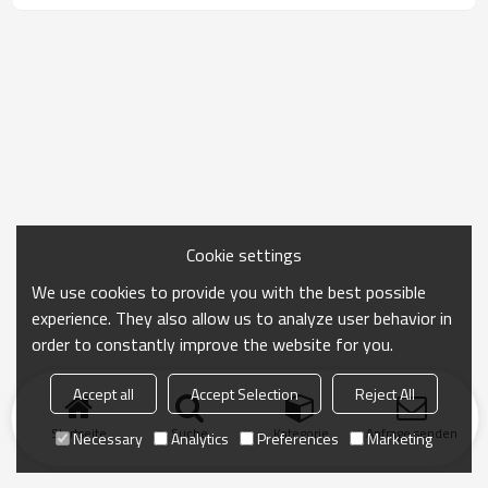
Cookie settings
We use cookies to provide you with the best possible
experience. They also allow us to analyze user behavior in
order to constantly improve the website for you.
Accept all
Accept Selection
Reject All
Startseite
Suche
Kategorie
Anfrage senden
Necessary
Analytics
Preferences
Marketing