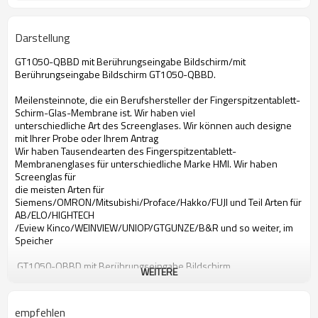
Darstellung
GT1050-QBBD mit Berührungseingabe Bildschirm/mit
Berührungseingabe Bildschirm GT1050-QBBD.
Meilensteinnote, die ein Berufshersteller der Fingerspitzentablett-
Schirm-Glas-Membrane ist. Wir haben viel
unterschiedliche Art des Screenglases. Wir können auch designe
mit Ihrer Probe oder Ihrem Antrag
Wir haben Tausendearten des Fingerspitzentablett-
Membranenglases für unterschiedliche Marke HMI. Wir haben
Screenglas für
die meisten Arten für
Siemens/OMRON/Mitsubishi/Proface/Hakko/FUJI und Teil Arten für
AB/ELO/HIGHTECH
/Eview Kinco/WEINVIEW/UNIOP/GTGUNZE/B&R und so weiter, im
Speicher
GT1050-QBBD mit Berührungseingabe Bildschirm
WEITERE
Mit Berührungseingabe Bildschirm Mitsubishi-GT1050-QBBD
mit Berührungseingabe Bildschirm GT1050-QBBD
mit Berührungseingabe Bildschirm Mitsubishi GT1050-QBBD
empfehlen
GT1050-QBBD Bildschirm- Glas