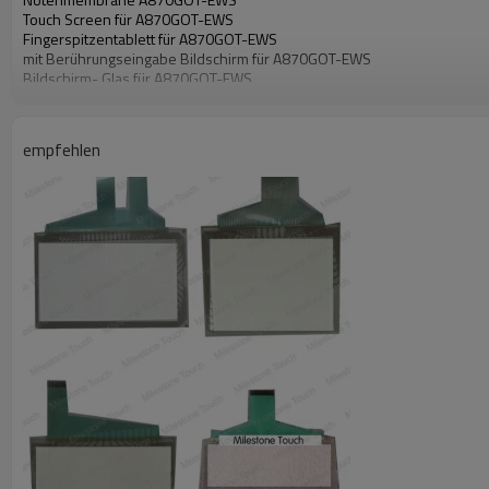
Touch Screen für A870GOT-EWS
Fingerspitzentablett für A870GOT-EWS
mit Berührungseingabe Bildschirm für A870GOT-EWS
Bildschirm- Glas für A870GOT-EWS
Notenmembrane für A870GOT-EWS
empfehlen
A870GOT-EWS Touch Screen
Touch Screen A870GOT-EWS
A870GOT-EWS Fingerspitzentablett
Fingerspitzentablett A870GOT-EWS