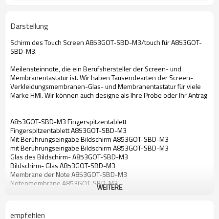
Darstellung
Schirm des Touch Screen A853GOT-SBD-M3/touch für A853GOT-
SBD-M3.
Meilensteinnote, die ein Berufshersteller der Screen- und
Membranentastatur ist. Wir haben Tausendearten der Screen-
Verkleidungsmembranen-Glas- und Membranentastatur für viele
Marke HMI. Wir können auch designe als Ihre Probe oder Ihr Antrag
A853GOT-SBD-M3 Fingerspitzentablett
Fingerspitzentablett A853GOT-SBD-M3
Mit Berührungseingabe Bildschirm A853GOT-SBD-M3
mit Berührungseingabe Bildschirm A853GOT-SBD-M3
Glas des Bildschirm- A853GOT-SBD-M3
Bildschirm- Glas A853GOT-SBD-M3
Membrane der Note A853GOT-SBD-M3
Notenmembrane A853GOT-SBD-M3
WEITERE
Touch Screen für A853GOT-SBD-M3
Fingerspitzentablett für A853GOT-SBD-M3
mit Berührungseingabe Bildschirm für A853GOT-SBD-M3
empfehlen
Bildschirm- Glas für A853GOT-SBD-M3