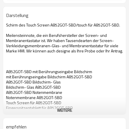
Darstellung
Schirm des Touch Screen A852GOT-SBD/touch für A852GOT-SBD.
Meilensteinnote, die ein Berufshersteller der Screen- und
Membranentastatur ist. Wir haben Tausendearten der Screen-
Verkleidungsmembranen-Glas- und Membranentastatur für viele
Marke HMI. Wir können auch designe als Ihre Probe oder Ihr Antrag.
A852GOT-SBD mit Berührungseingabe Bildschirm
mit Berührungseingabe Bildschirm A852GOT-SBD
A852GOT-SBD Bildschirm- Glas
Bildschirm- Glas A852GOT-SBD
A852GOT-SBD Notenmembrane
Notenmembrane A852GOT-SBD
Touch Screen für A852GOT-SBD
Fingerspitzentablett für A852GOT-SBD
WEITERE
mit Berührungseingabe Bildschirm für A852GOT-SBD
Bildschirm- Glas für A852GOT-SBD
Notenmembrane für A852GOT-SBD
empfehlen