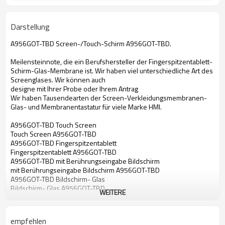
Darstellung
A956GOT-TBD Screen-/Touch-Schirm A956GOT-TBD.
Meilensteinnote, die ein Berufshersteller der Fingerspitzentablett-
Schirm-Glas-Membrane ist. Wir haben viel unterschiedliche Art des
Screenglases. Wir können auch
designe mit Ihrer Probe oder Ihrem Antrag
Wir haben Tausendearten der Screen-Verkleidungsmembranen-
Glas- und Membranentastatur für viele Marke HMI.
A956GOT-TBD Touch Screen
Touch Screen A956GOT-TBD
A956GOT-TBD Fingerspitzentablett
Fingerspitzentablett A956GOT-TBD
A956GOT-TBD mit Berührungseingabe Bildschirm
mit Berührungseingabe Bildschirm A956GOT-TBD
A956GOT-TBD Bildschirm- Glas
Bildschirm- Glas A956GOT-TBD
WEITERE
A956GOT-TBD Notenmembrane
Notenmembrane A956GOT-TBD
Touch Screen für A956GOT-TBD
empfehlen
Fingerspitzentablett für A956GOT-TBD