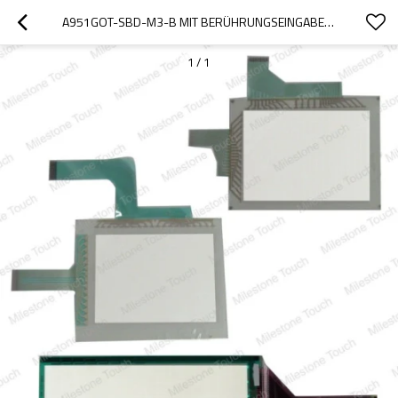
A951GOT-SBD-M3-B MIT BERÜHRUNGSEINGABE BILDSCHIRM /TOUCHSCREEN A951GOT-SBD-M3-B
1
/
1