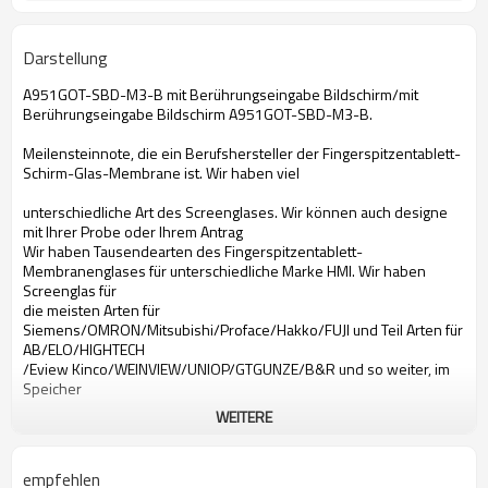
Darstellung
A951GOT-SBD-M3-B mit Berührungseingabe Bildschirm/mit
Berührungseingabe Bildschirm A951GOT-SBD-M3-B.
Meilensteinnote, die ein Berufshersteller der Fingerspitzentablett-
Schirm-Glas-Membrane ist. Wir haben viel
unterschiedliche Art des Screenglases. Wir können auch designe
mit Ihrer Probe oder Ihrem Antrag
Wir haben Tausendearten des Fingerspitzentablett-
Membranenglases für unterschiedliche Marke HMI. Wir haben
Screenglas für
die meisten Arten für
Siemens/OMRON/Mitsubishi/Proface/Hakko/FUJI und Teil Arten für
AB/ELO/HIGHTECH
/Eview Kinco/WEINVIEW/UNIOP/GTGUNZE/B&R und so weiter, im
Speicher
WEITERE
mit Berührungseingabe Bildschirm für A951GOT-SBD-M3-B
mit Berührungseingabe Bildschirm für Mitsubishi A951GOT-SBD-
M3-B
empfehlen
Bildschirm- Glas für A951GOT-SBD-M3-B