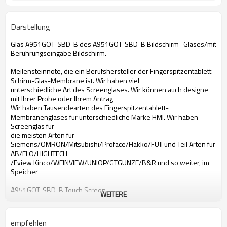
Darstellung
Glas A951GOT-SBD-B des A951GOT-SBD-B Bildschirm- Glases/mit
Berührungseingabe Bildschirm.
Meilensteinnote, die ein Berufshersteller der Fingerspitzentablett-
Schirm-Glas-Membrane ist. Wir haben viel
unterschiedliche Art des Screenglases. Wir können auch designe
mit Ihrer Probe oder Ihrem Antrag
Wir haben Tausendearten des Fingerspitzentablett-
Membranenglases für unterschiedliche Marke HMI. Wir haben
Screenglas für
die meisten Arten für
Siemens/OMRON/Mitsubishi/Proface/Hakko/FUJI und Teil Arten für
AB/ELO/HIGHTECH
/Eview Kinco/WEINVIEW/UNIOP/GTGUNZE/B&R und so weiter, im
Speicher
A951GOT-SBD-B Touch Screen
WEITERE
Touch Screen Mitsubishi-A951GOT-SBD-B
Touch Screen A951GOT-SBD-B
Touch Screen Mitsubishi A951GOT-SBD-B
empfehlen
A951GOT-SBD-B Fingerspitzentablett