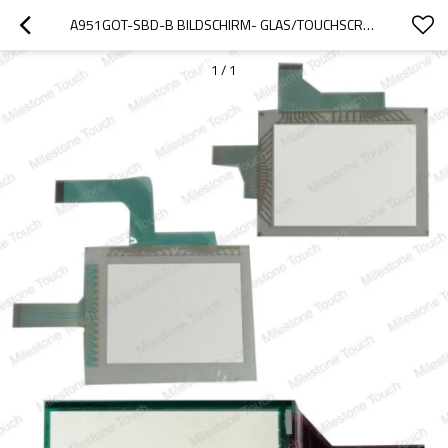
A951GOT-SBD-B BILDSCHIRM- GLAS/TOUCHSCREEN-GLAS A951GOT-SBD-B
1
/
1