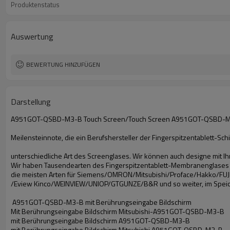
Produktenstatus
Auswertung
BEWERTUNG HINZUFÜGEN
Darstellung
A951GOT-QSBD-M3-B Touch Screen/Touch Screen A951GOT-QSBD-M
Meilensteinnote, die ein Berufshersteller der Fingerspitzentablett-Sc
unterschiedliche Art des Screenglases. Wir können auch designe mit I
Wir haben Tausendearten des Fingerspitzentablett-Membranenglases fü
die meisten Arten für Siemens/OMRON/Mitsubishi/Proface/Hakko/FUJI
/Eview Kinco/WEINVIEW/UNIOP/GTGUNZE/B&R und so weiter, im Spei
A951GOT-QSBD-M3-B mit Berührungseingabe Bildschirm
Mit Berührungseingabe Bildschirm Mitsubishi-A951GOT-QSBD-M3-B
mit Berührungseingabe Bildschirm A951GOT-QSBD-M3-B
mit Berührungseingabe Bildschirm Mitsubishi A951GOT-QSBD-M3-B