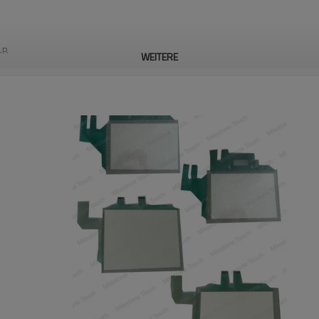
-B
WEITERE
B