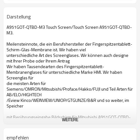
Darstellung
A951GOT-QTBD-M3 Touch Screen/Touch Screen A951GOT-QTBD-
M3.
Meilensteinnote, die ein Berufshersteller der Fingerspitzentablett-
Schirm-Glas-Membrane ist. Wir haben viel
unterschiedliche Art des Screenglases. Wir können auch designe
mit Ihrer Probe oder Ihrem Antrag
Wir haben Tausendearten des Fingerspitzentablett-
Membranenglases für unterschiedliche Marke HMI. Wir haben
Screenglas für
die meisten Arten für
Siemens/OMRON/Mitsubishi/Proface/Hakko/FUJI und Teil Arten für
AB/ELO/HIGHTECH
/Eview Kinco/WEINVIEW/UNIOP/GTGUNZE/B&R und so weiter, im
Speicher
mit Berührungseingabe Bildschirm für Mitsubishi A951GOT-QTBD-
WEITERE
M3
Bildschirm- Glas für A951GOT-QTBD-M3
Bildschirm- Glas für Mitsubishi A951GOT-QTBD-M3
empfehlen
Notenmembranenforen 951GOT-QTBD-M3