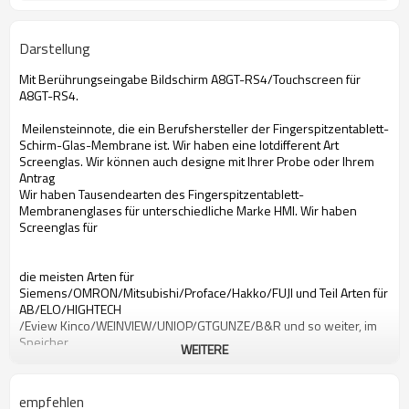
Darstellung
Mit Berührungseingabe Bildschirm A8GT-RS4/Touchscreen für
A8GT-RS4.
Meilensteinnote, die ein Berufshersteller der Fingerspitzentablett-
Schirm-Glas-Membrane ist. Wir haben eine lotdifferent Art
Screenglas. Wir können auch designe mit Ihrer Probe oder Ihrem
Antrag
Wir haben Tausendearten des Fingerspitzentablett-
Membranenglases für unterschiedliche Marke HMI. Wir haben
Screenglas für
die meisten Arten für
Siemens/OMRON/Mitsubishi/Proface/Hakko/FUJI und Teil Arten für
AB/ELO/HIGHTECH
/Eview Kinco/WEINVIEW/UNIOP/GTGUNZE/B&R und so weiter, im
Speicher
WEITERE
A8GT-RS4 Fingerspitzentablett
Fingerspitzentablett Mitsubishi-A8GT-RS4
empfehlen
Fingerspitzentablett A8GT-RS4