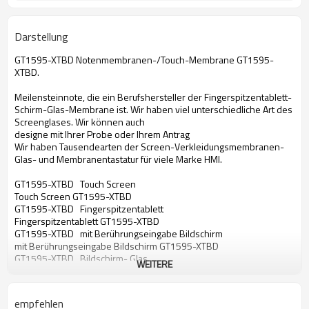
Darstellung
GT1595-XTBD Notenmembranen-/Touch-Membrane GT1595-
XTBD.
Meilensteinnote, die ein Berufshersteller der Fingerspitzentablett-
Schirm-Glas-Membrane ist. Wir haben viel unterschiedliche Art des
Screenglases. Wir können auch
designe mit Ihrer Probe oder Ihrem Antrag
Wir haben Tausendearten der Screen-Verkleidungsmembranen-
Glas- und Membranentastatur für viele Marke HMI.
GT1595-XTBD Touch Screen
Touch Screen GT1595-XTBD
GT1595-XTBD Fingerspitzentablett
Fingerspitzentablett GT1595-XTBD
GT1595-XTBD mit Berührungseingabe Bildschirm
mit Berührungseingabe Bildschirm GT1595-XTBD
GT1595-XTBD Bildschirm- Glas
WEITERE
Bildschirm- Glas GT1595-XTBD
GT1595-XTBD Notenmembrane
Notenmembrane GT1595-XTBD
empfehlen
Touch Screen für GT1595-XTBD