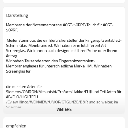
Darstellung
Membrane der Notenmembrane A8GT-50PRF/Touch für A8GT-
50PRF.
Meilensteinnote, die ein Berufshersteller der Fingerspitzentablett-
Schirm-Glas-Membrane ist. Wir haben eine lotdifferent Art
Screenglas. Wir können auch designe mit Ihrer Probe oder Ihrem
Antrag
Wir haben Tausendearten des Fingerspitzentablett-
Membranenglases für unterschiedliche Marke HMI. Wir haben
Screenglas für
die meisten Arten für
Siemens/OMRON/Mitsubishi/Proface/Hakko/FUJI und Teil Arten für
AB/ELO/HIGHTECH
/Eview Kinco/WEINVIEW/UNIOP/GTGUNZE/B&R und so weiter, im
Speicher
WEITERE
A8GT-50PRF mit Berührungseingabe Bildschirm
Mit Berührungseingabe Bildschirm Mitsubishi-A8GT-50PRF
empfehlen
mit Berührungseingabe Bildschirm A8GT-50PRF