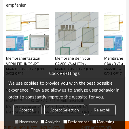
empfehlen
Membranentastatur
Membrane der Note
Membrane der
VERKLEIDUNGS-PC
6AV6652-4HC01-
6AV7853-0AA
Modell : 6AV3617-1JC00-
Modell : 6AV3617-1JC00-
Modell : 6AV36
Tastatur der Membrane
2AA0/Note 6AV6652-
1AA0/Note N
Cookie settings
0AX2 OP17
0AX2 OP17
0AX2 OP17
6AV7811-0BA00-
4HC01-2AA0 Membrane
VERKLEIDUNG
0AA0/6AV7811-0BA00-
MP377 19 " Note
membrane6A
We use cookies to provide you with the best possible
0AA0 " SCHLÜSSEL 877
0AA10-1AA0 
experience. They also allow us to analyze user behavior in
Stichwörter
12
"
order to constantly improve the website for you.
6AV3617-1JC00-0AX2 OP17 Membranschalter
Membranschalter 6AV3617-1JC00-0AX2 OP17
Accept all
Accept Selection
Reject All
Membranschalter zu 6AV3617-1JC00-0AX2 OP17
Necessary
Analytics
Preferences
Marketing
ZUR WUNSCHLISTE HINZUFÜGEN
ANFRAGE SENDEN