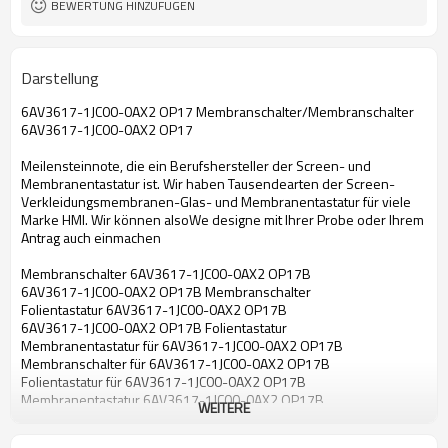
BEWERTUNG HINZUFÜGEN
Darstellung
6AV3617-1JC00-0AX2 OP17 Membranschalter/Membranschalter
6AV3617-1JC00-0AX2 OP17
Meilensteinnote, die ein Berufshersteller der Screen- und
Membranentastatur ist. Wir haben Tausendearten der Screen-
Verkleidungsmembranen-Glas- und Membranentastatur für viele
Marke HMI. Wir können alsoWe designe mit Ihrer Probe oder Ihrem
Antrag auch einmachen
Membranschalter 6AV3617-1JC00-0AX2 OP17B
6AV3617-1JC00-0AX2 OP17B Membranschalter
Folientastatur 6AV3617-1JC00-0AX2 OP17B
6AV3617-1JC00-0AX2 OP17B Folientastatur
Membranentastatur für 6AV3617-1JC00-0AX2 OP17B
Membranschalter für 6AV3617-1JC00-0AX2 OP17B
Folientastatur für 6AV3617-1JC00-0AX2 OP17B
Membranentastatur 6AV3617-1JC00-0AX2 OP17B
WEITERE
6AV3617-1JC00-0AX2 OP17B Membranentastatur