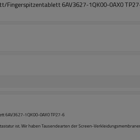
tt/Fingerspitzentablett 6AV3627-1QK00-0AX0 TP27
blett 6AV3627-1QK00-0AX0 TP27-6
ntastatur ist. Wir haben Tausendearten der Screen-Verkleidungsmembrane