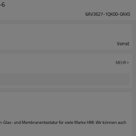
-6
6AV3627-1QK00-0AX0
Vorrat
MEHR
n-Glas- und Membranentastatur für viele Marke HMI. Wir können auch