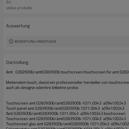
Art
status produkte
Auswertung
BEWERTUNG HINZUFÜGEN
Darstellung
Amt 0283900b/amt0283900b touchscreen/touchscreen für amt 0
Meilenstein touch, dasist ein professioneller hersteller von touchscr
auch als designe oderihre bitteihre probe.
Touchscreen amt 0283900b/amt0283900b 1071.0043 a094100243
Touch panel amt 0283900b/amt0283900b 1071.0043 a094100243
Amt 0283900b/amt0283900b 1071.0043 a094100243 touchscreen
Touchscreen amt 0283900b/amt0283900b 1071.0043 a094100243
Touchscreen glas amt 0283900b/amt0283900b 1071.0043 a094100
Folientastatur amt 0283900b/amt0283900b 1071.0043 a094100243