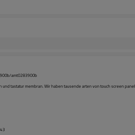
283900b/amt0283900b
een und tastatur membran. Wir haben tausende arten von touch screen panel
243