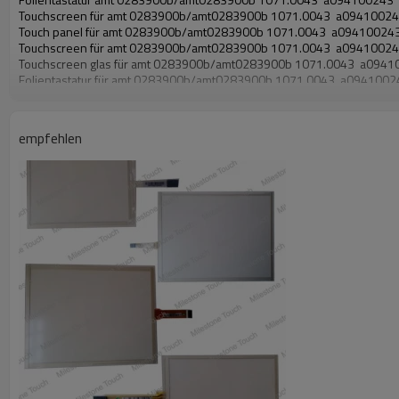
Touchscreen für amt 0283900b/amt0283900b 1071.0043 a0941002
Touch panel für amt 0283900b/amt0283900b 1071.0043 a09410024
Touchscreen für amt 0283900b/amt0283900b 1071.0043 a0941002
Touchscreen glas für amt 0283900b/amt0283900b 1071.0043 a0941
Folientastatur für amt 0283900b/amt0283900b 1071.0043 a0941002
Amt 0283900b/amt0283900b 1071.0043 a094100243 touchscreen
empfehlen
Amt 0283900b/amt0283900b 1071.0043 a094100243 touch panel
Amt 0283900b/amt0283900b 1071.0043 a094100243 touchscreen g
Amt 0283900b/amt0283900b 1071.0043 a094100243 folientastatur