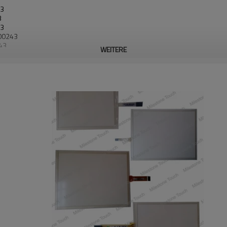
43
3
43
00243
43
WEITERE
las