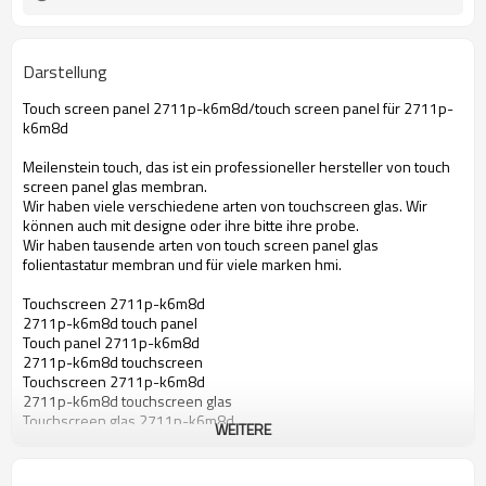
Darstellung
Touch screen panel 2711p-k6m8d/touch screen panel für 2711p-
k6m8d
Meilenstein touch, das ist ein professioneller hersteller von touch
screen panel glas membran.
Wir haben viele verschiedene arten von touchscreen glas. Wir
können auch mit designe oder ihre bitte ihre probe.
Wir haben tausende arten von touch screen panel glas
folientastatur membran und für viele marken hmi.
Touchscreen 2711p-k6m8d
2711p-k6m8d touch panel
Touch panel 2711p-k6m8d
2711p-k6m8d touchscreen
Touchscreen 2711p-k6m8d
2711p-k6m8d touchscreen glas
Touchscreen glas 2711p-k6m8d
WEITERE
2711p-k6m8d folientastatur
Touch 2711p-k6m8d membran
Touchscreen für 2711p-k6m8d