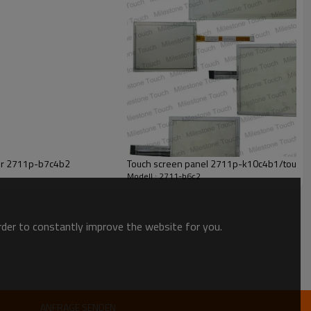
für 2711p-b7c4b2
Touch screen panel 2711p-k10c4b1/touch 
Modell : 2711-b6c2
order to constantly improve the website for you.
ANFRAGE SENDEN