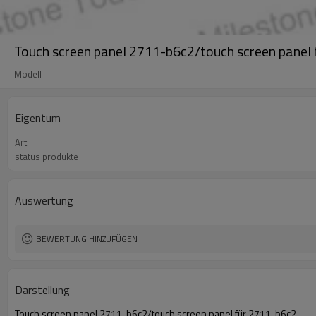
Touch screen panel 2711-b6c2/touch screen panel
Modell
Eigentum
Art
status produkte
Auswertung
BEWERTUNG HINZUFÜGEN
Darstellung
Touch screen panel 2711-b6c2/touch screen panel für 2711-b6c2