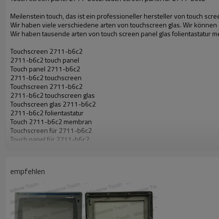
Meilenstein touch, das ist ein professioneller hersteller von touch sc
Wir haben viele verschiedene arten von touchscreen glas. Wir können a
Wir haben tausende arten von touch screen panel glas folientastatur m
Touchscreen 2711-b6c2
2711-b6c2 touch panel
Touch panel 2711-b6c2
2711-b6c2 touchscreen
Touchscreen 2711-b6c2
2711-b6c2 touchscreen glas
Touchscreen glas 2711-b6c2
2711-b6c2 folientastatur
Touch 2711-b6c2 membran
Touchscreen für 2711-b6c2
Touch panel für 2711-b6c2
Touchscreen für 2711-b6c2
Touchscreen für 2711-b6c2 glas
Folientastatur für 2711-b6c2
empfehlen
2711-b6c2 touchscreen