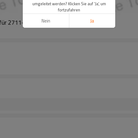
umgeleitet werden? Klicken Sie auf 'Ja', um
fortzufahren
Nein
Ja
 für 2711-b6c2